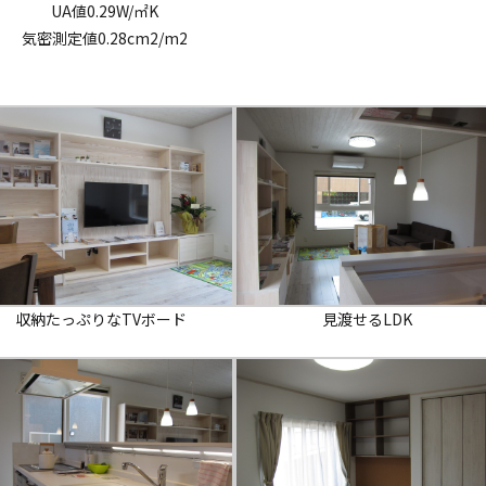
UA値0.29W/㎡K
気密測定値0.28cm2/m2
収納たっぷりなTVボード
見渡せるLDK