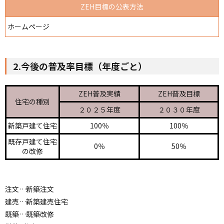
ZEH目標の公表方法
ホームページ
2.今後の普及率目標（年度ごと）
ZEH普及実績
ZEH普及目標
住宅の種別
２０２５年度
２０３０年度
新築戸建て住宅
100％
100％
既存戸建て住宅
0％
50％
の改修
注文…新築注文
建売…新築建売住宅
既築…既築改修