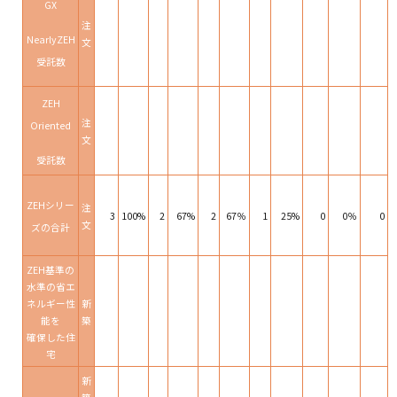
GX
注
NearlyZEH
文
受託数
ZEH
注
Oriented
文
受託数
ZEHシリー
注
3
100%
2
67%
2
67％
1
25%
0
0％
0
文
ズの合計
ZEH基準の
水準の省エ
ネルギー性
新
能を
築
確保した住
宅
新