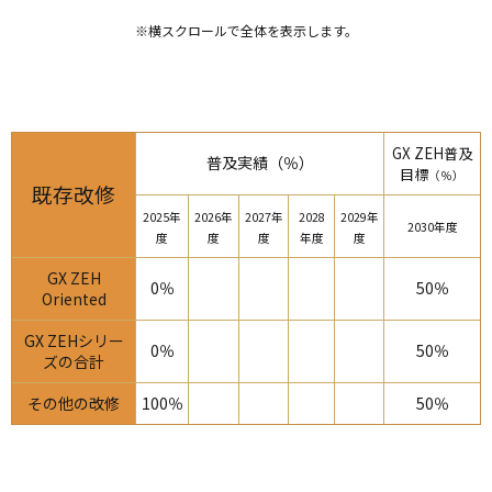
※横スクロールで全体を表示します。
GX ZEH普及
普及実績（％）
目標
（％）
既存改修
2025年
2026年
2027年
2028
2029年
2030年度
度
度
度
年度
度
GX ZEH
0％
50％
Oriented
GX ZEHシリー
0％
50％
ズの合計
その他の改修
100％
50％