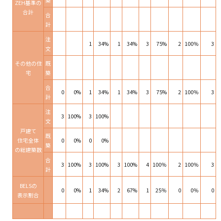
築
ZEH基準の
合計
合
計
注
1
34%
1
34%
3
75%
2
100％
3
文
その他の住
既
宅
築
合
0
0%
1
34%
1
34%
3
75%
2
100％
3
計
注
3
100%
3
100%
文
戸建て
既
住宅全体
0
0%
0
0%
築
の総建築数
合
3
100%
3
100%
3
100%
4
100％
2
100％
3
計
BELSの
0
0%
1
34%
2
67%
1
25％
0
0％
0
表示割合