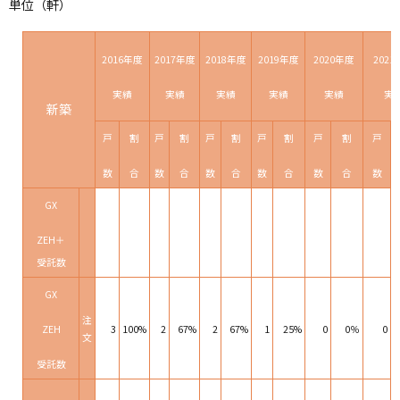
単位（軒）
2016年度
2017年度
2018年度
2019年
度
2020年度
202
実績
実績
実績
実績
実績
実
新築
戸
割
戸
割
戸
割
戸
割
戸
割
戸
数
合
数
合
数
合
数
合
数
合
数
GX
ZEH＋
受託数
GX
注
ZEH
3
100%
2
67%
2
67%
1
25%
0
0％
0
文
受託数